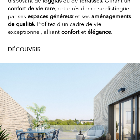
disposant de
loggias
ou de
terrasses
. Offrant un
confort de vie rare
, cette résidence se distingue
par ses
espaces généreux
et ses
aménagements
de qualité
. Profitez d'un cadre de vie
exceptionnel, alliant
confort
et
élégance
.
DÉCOUVRIR