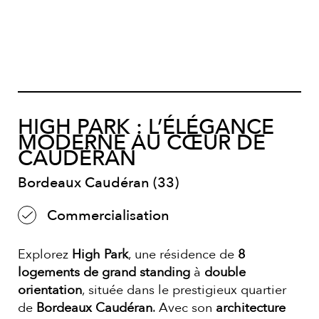
HIGH PARK : L’ÉLÉGANCE
MODERNE AU CŒUR DE
CAUDÉRAN
Bordeaux Caudéran (33)
Commercialisation
Explorez
High Park
, une résidence de
8
logements de grand standing
à
double
orientation
, située dans le prestigieux quartier
de
Bordeaux Caudéran
. Avec son
architecture