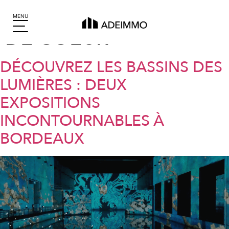
CATÉGORIE :
COUP
MENU
DE COEUR
DÉCOUVREZ LES BASSINS DES
LUMIÈRES : DEUX
EXPOSITIONS
INCONTOURNABLES À
BORDEAUX